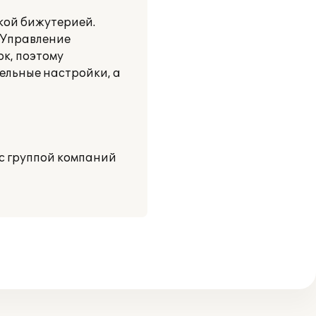
кой бижутерией.
:Управление
ок, поэтому
льные настройки, а
с группой компаний