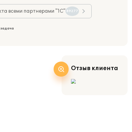
та всеми партнерами "1С"
89277
 задача
Отзыв клиента