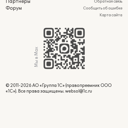
Партнеры
Обратная связь
Форум
Сообщить об ошибке
Карта сайта
Мы в Max
© 2011-2026 АО «Группа 1С» (правопреемник ООО
«1С»). Все права защищены.
websol@1c.ru