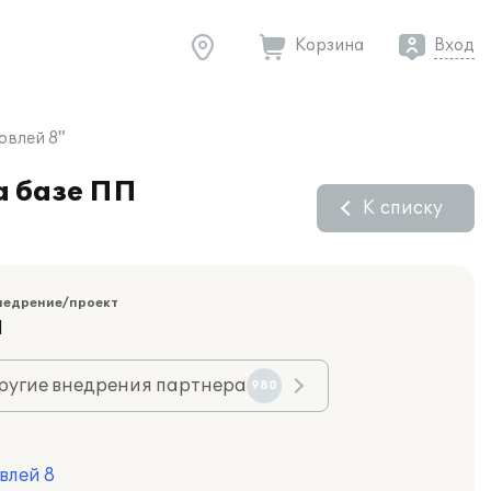
Корзина
Вход
овлей 8"
а базе ПП
К списку
недрение/проект
Я
ругие внедрения партнера
980
влей 8