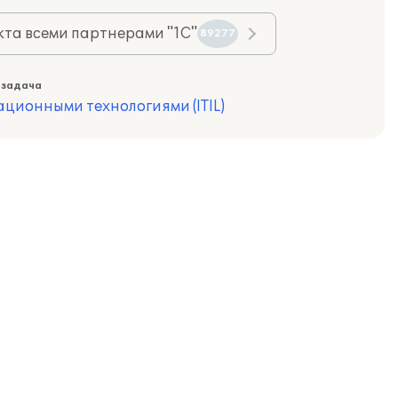
та всеми партнерами "1С"
89277
 задача
ционными технологиями (ITIL)