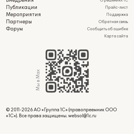
Внедрения
О решениях 1С
Публикации
Прайс-лист
Мероприятия
Поддержка
Партнеры
Обратная связь
Форум
Сообщить об ошибке
Карта сайта
Мы в Max
© 2011-2026 АО «Группа 1С» (правопреемник ООО
«1С»). Все права защищены.
websol@1c.ru