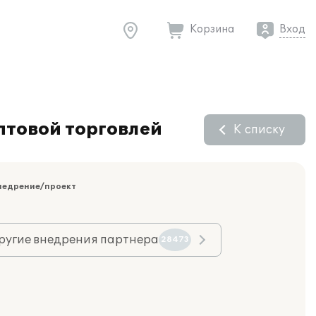
Корзина
Вход
птовой торговлей
К списку
недрение/проект
ругие внедрения партнера
28473