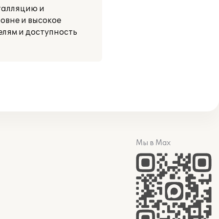
талляцию и
овне и высокое
елям и доступность
Мы в Max