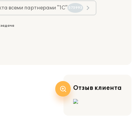
та всеми партнерами "1С"
575993
 задача
Отзыв клиента