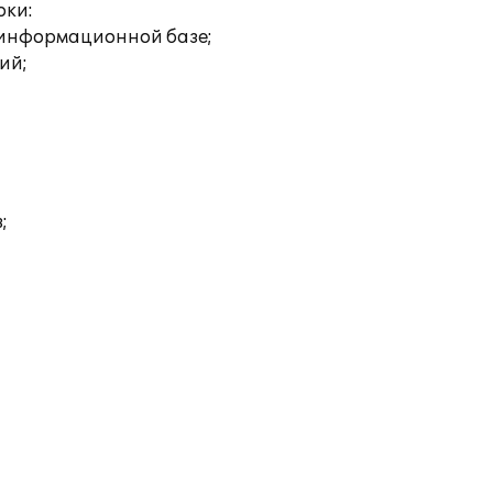
оки:
 информационной базе;
ий;
;