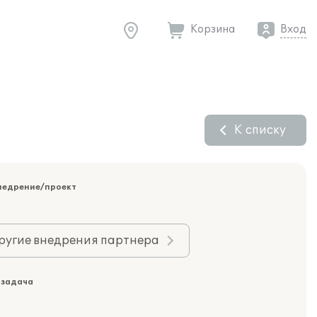
Корзина
Вход
К списку
недрение/проект
ругие внедрения партнера
 задача