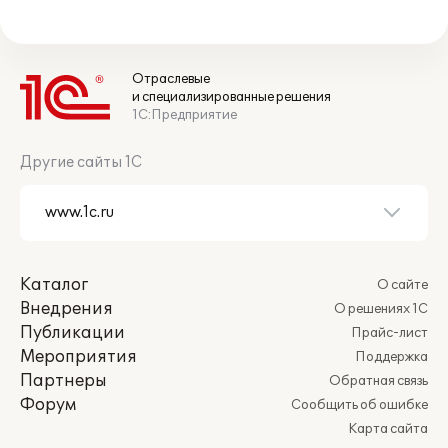
Отраслевые
и специализированные решения
1С:Предприятие
Другие сайты 1С
Каталог
О сайте
Внедрения
О решениях 1С
Публикации
Прайс-лист
Мероприятия
Поддержка
Партнеры
Обратная связь
Форум
Сообщить об ошибке
Карта сайта