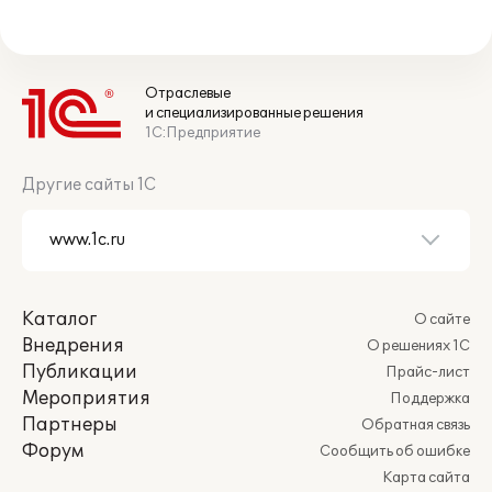
Отраслевые
и специализированные решения
1С:Предприятие
Другие сайты 1С
Каталог
О сайте
Внедрения
О решениях 1С
Публикации
Прайс-лист
Мероприятия
Поддержка
Партнеры
Обратная связь
Форум
Сообщить об ошибке
Карта сайта