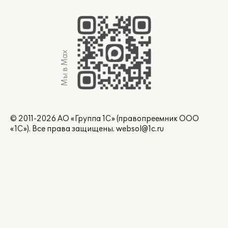
Мы в Max
© 2011-2026 АО «Группа 1С» (правопреемник ООО
«1С»). Все права защищены.
websol@1c.ru