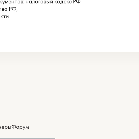
ументов: налоговый кодекс РФ,
тва РФ,
кты.
неры
Форум