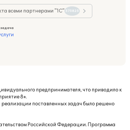
та всеми партнерами "1С"
575825
 задача
слуги
дивидуального предпринимателя, что приводило к
приятие 8».
я реализации поставленных задач было решено
одательством Российской Федерации. Программа