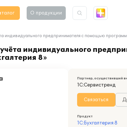
аталог
О продукции
та индивидуального предпринимателя с помощью программн
 учёта индивидуального предпр
хгалтерия 8»
а
Партнер, осуществивший в
1С:Сервистренд
Связаться
Д
Продукт
1С:Бухгалтерия 8