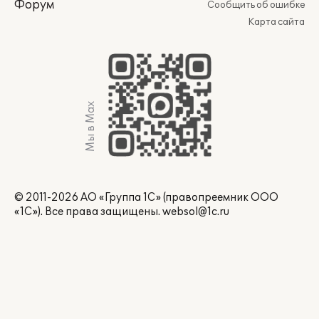
Форум
Сообщить об ошибке
Карта сайта
Мы в Max
© 2011-2026 АО «Группа 1С» (правопреемник ООО
«1С»). Все права защищены.
websol@1c.ru