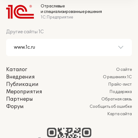
Отраслевые
и специализированные решения
1С:Предприятие
Другие сайты 1С
Каталог
О сайте
Внедрения
О решениях 1С
Публикации
Прайс-лист
Мероприятия
Поддержка
Партнеры
Обратная связь
Форум
Сообщить об ошибке
Карта сайта