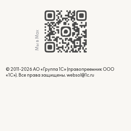
Мы в Max
© 2011-2026 АО «Группа 1С» (правопреемник ООО
«1С»). Все права защищены.
websol@1c.ru