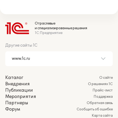
Отраслевые
и специализированные решения
1С:Предприятие
Другие сайты 1С
Каталог
О сайте
Внедрения
О решениях 1С
Публикации
Прайс-лист
Мероприятия
Поддержка
Партнеры
Обратная связь
Форум
Сообщить об ошибке
Карта сайта