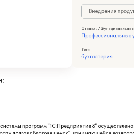
Внедрения продук
Отрасль / Функциональная
Профессиональные у
Теги
бухгалтерия
и:
системы программ "1С:Предприятие 8" осуществлена 
рату долгов г.Благовещенск", занимающейся возврато