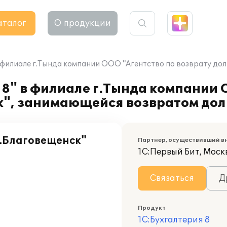
аталог
О продукции
в филиале г.Тында компании ООО "Агентство по возврату до
8" в филиале г.Тында компании 
к", занимающейся возвратом дол
г.Благовещенск"
Партнер, осуществивший в
1С:Первый Бит, Москв
Связаться
Д
Продукт
1С:Бухгалтерия 8