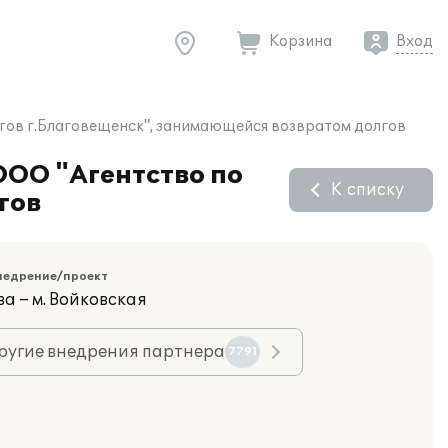
Корзина
Вход
лгов г.Благовещенск", занимающейся возвратом долгов
ООО "Агентство по
К списку
гов
недрение/проект
а – м. Войковская
ругие внедрения партнера
7791