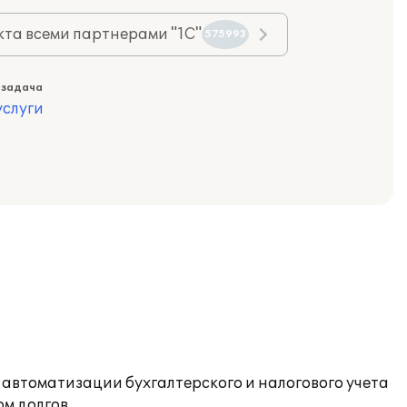
та всеми партнерами "1С"
575993
 задача
слуги
автоматизации бухгалтерского и налогового учета
м долгов.