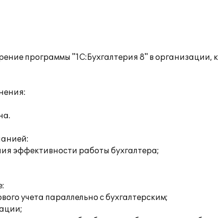
ение программы "1С:Бухгалтерия 8" в организации, 
нения:
на.
панией:
ния эффективности работы бухгалтера;
:
вого учета параллельно с бухгалтерским;
зации;