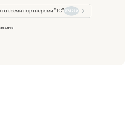
та всеми партнерами "1С"
575930
 задача