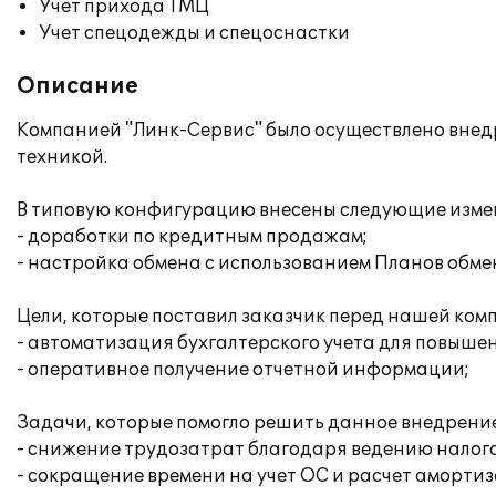
Учет прихода ТМЦ
Учет спецодежды и спецоснастки
Описание
Компанией "Линк-Сервис" было осуществлено внедр
техникой.
В типовую конфигурацию внесены следующие изме
- доработки по кредитным продажам;
- настройка обмена с использованием Планов обме
Цели, которые поставил заказчик перед нашей ком
- автоматизация бухгалтерского учета для повыше
- оперативное получение отчетной информации;
Задачи, которые помогло решить данное внедрение
- снижение трудозатрат благодаря ведению налого
- сокращение времени на учет ОС и расчет аморти