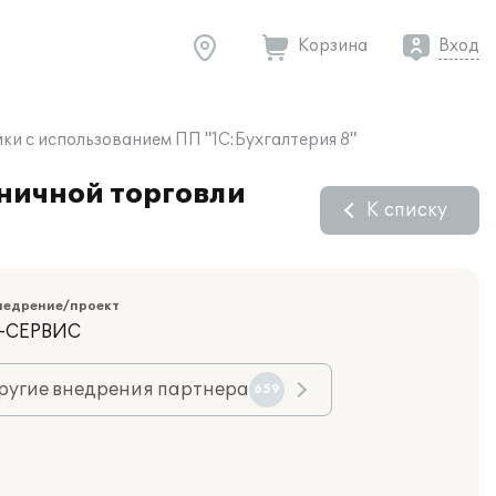
Корзина
Вход
ки с использованием ПП "1С:Бухгалтерия 8"
зничной торговли
К списку
недрение/проект
К-СЕРВИС
ругие внедрения партнера
659