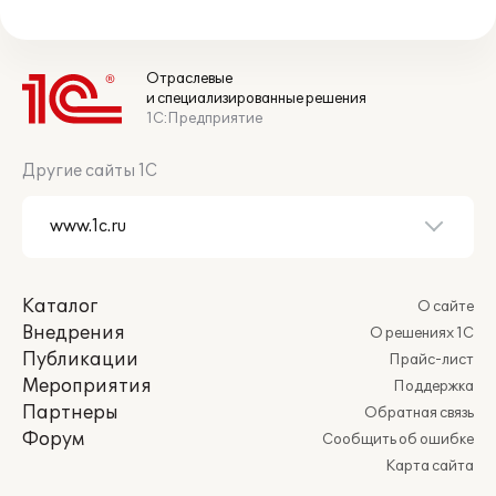
Отраслевые
и специализированные решения
1С:Предприятие
Другие сайты 1С
Каталог
О сайте
Внедрения
О решениях 1С
Публикации
Прайс-лист
Мероприятия
Поддержка
Партнеры
Обратная связь
Форум
Сообщить об ошибке
Карта сайта