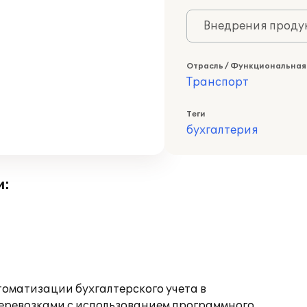
Внедрения продук
Отрасль / Функциональная
Транспорт
Теги
бухгалтерия
и:
оматизации бухгалтерского учета в
еревозками с использованием программного