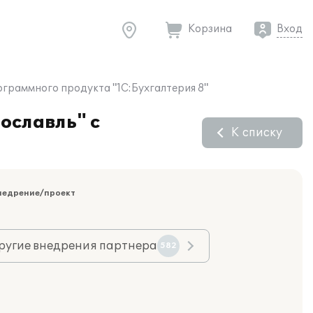
Корзина
Вход
ограммного продукта "1С:Бухгалтерия 8"
рославль" с
К списку
недрение/проект
ругие внедрения партнера
582