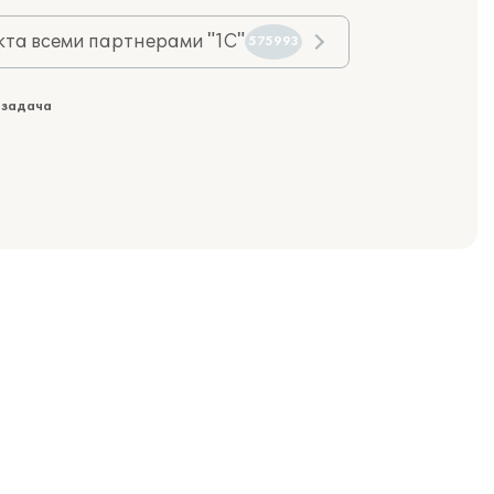
та всеми партнерами "1С"
575993
 задача