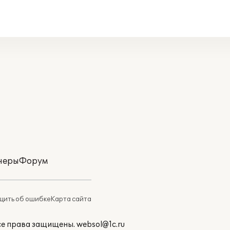
неры
Форум
ить об ошибке
Карта сайта
Все права защищены.
websol@1c.ru