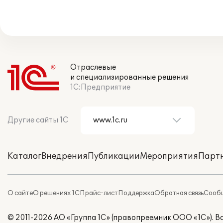
Отраслевые
и специализированные решения
1С:Предприятие
Другие сайты 1С
Каталог
Внедрения
Публикации
Мероприятия
Парт
О сайте
О решениях 1С
Прайс-лист
Поддержка
Обратная связь
Сообщ
© 2011-2026 АО «Группа 1С» (правопреемник ООО «1С»). 