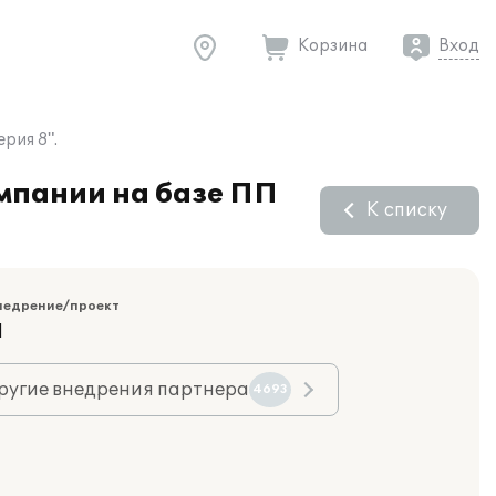
Корзина
Вход
рия 8".
омпании на базе ПП
К списку
недрение/проект
Я
ругие внедрения партнера
4693