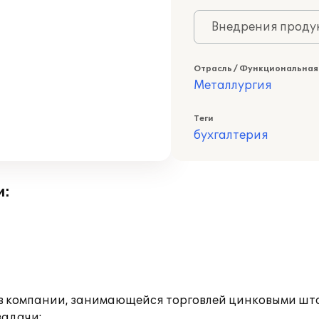
Внедрения продук
Отрасль / Функциональная
Металлургия
Теги
бухгалтерия
и:
а в компании, занимающейся торговлей цинковыми ш
задачи: