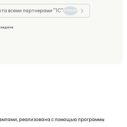
та всеми партнерами "1С"
575930
 задача
тампами, реализована с помощью программы