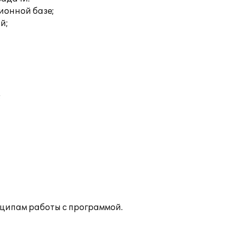
ионной базе;
й;
;
ципам работы с программой.