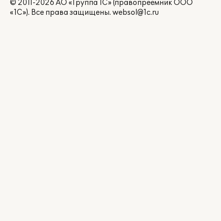
© 2011-2026 АО «Группа 1С» (правопреемник ООО
«1С»). Все права защищены.
websol@1c.ru