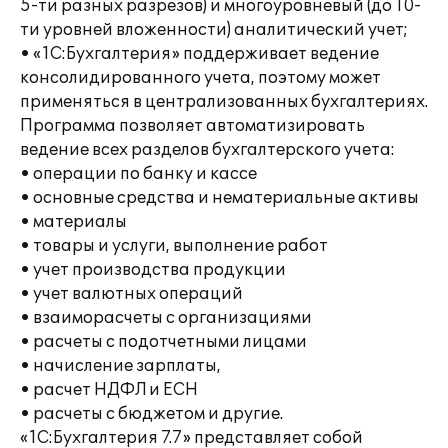
5-ти разных разрезов) и многоуровневый (до 10-
ти уровней вложенности) аналитический учет;
• «1С:Бухгалтерия» поддерживает ведение
консолидированного учета, поэтому может
применяться в централизованных бухгалтериях.
Программа позволяет автоматизировать
ведение всех разделов бухгалтерского учета:
• операции по банку и кассе
• основные средства и нематериальные активы
• материалы
• товары и услуги, выполнение работ
• учет производства продукции
• учет валютных операций
• взаиморасчеты с организациями
• расчеты с подотчетными лицами
• начисление зарплаты,
• расчет НДФЛ и ЕСН
• расчеты с бюджетом и другие.
«1С:Бухгалтерия 7.7» представляет собой