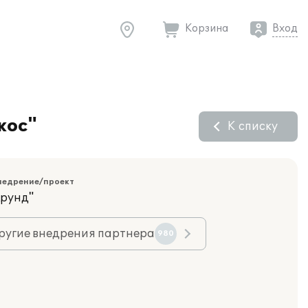
Корзина
Вход
кос"
К списку
недрение/проект
орунд"
ругие внедрения партнера
980