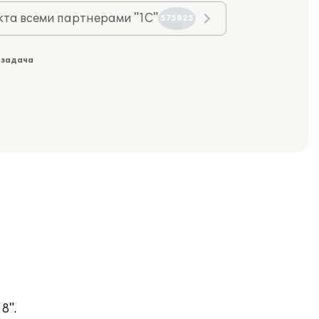
та всеми партнерами "1С"
575825
 задача
8".