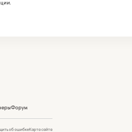
ции.
неры
Форум
ить об ошибке
Карта сайта