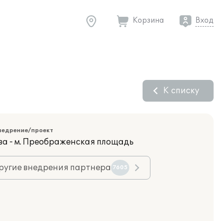
Корзина
Вход
К списку
недрение/проект
ва - м. Преображенская площадь
ругие внедрения партнера
7605