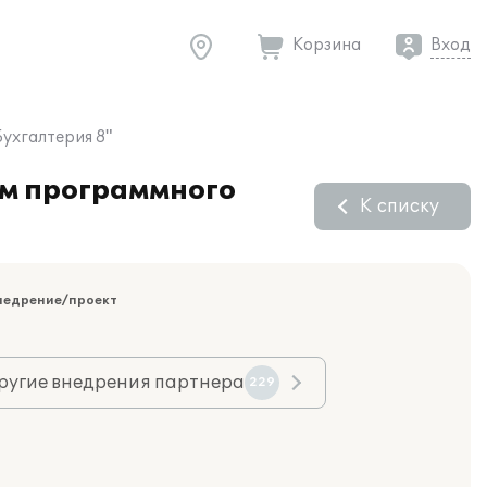
Корзина
Вход
ухгалтерия 8"
ем программного
К списку
недрение/проект
ругие внедрения партнера
229