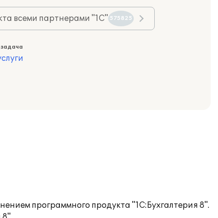
та всеми партнерами "1С"
575825
 задача
слуги
ением программного продукта "1С:Бухгалтерия 8".
8".