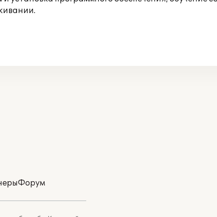
живании.
неры
Форум