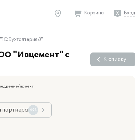
Корзина
Вход
1С:Бухгалтерия 8"
ООО "Ивцемент" с
К списку
недрение/проект
я партнера
493