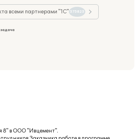
та всеми партнерами "1С"
575825
 задача
 8" в ООО "Ивцемент".
отрудников Заказчика работе в программе.