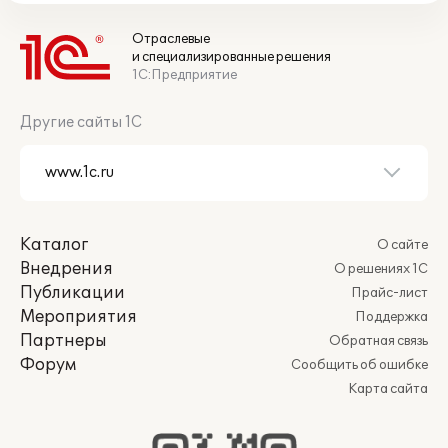
Отраслевые
и специализированные решения
1С:Предприятие
Другие сайты 1С
Каталог
О сайте
Внедрения
О решениях 1С
Публикации
Прайс-лист
Мероприятия
Поддержка
Партнеры
Обратная связь
Форум
Сообщить об ошибке
Карта сайта