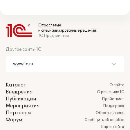
Отраслевые
и специализированные решения
1С:Предприятие
Другие сайты 1С
Каталог
О сайте
Внедрения
О решениях 1С
Публикации
Прайс-лист
Мероприятия
Поддержка
Партнеры
Обратная связь
Форум
Сообщить об ошибке
Карта сайта