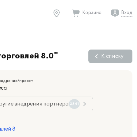
Корзина
Вход
орговлей 8.0"
К списку
недрение/проект
еса
ругие внедрения партнера
3841
влей 8