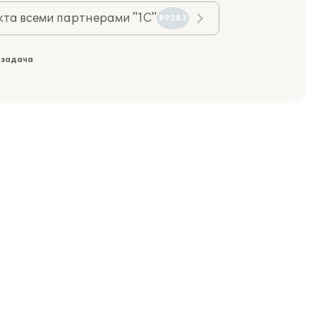
та всеми партнерами "1С"
89283
 задача