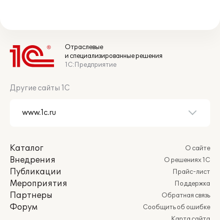
Отраслевые
и специализированные решения
1С:Предприятие
Другие сайты 1С
Каталог
О сайте
Внедрения
О решениях 1С
Публикации
Прайс-лист
Мероприятия
Поддержка
Партнеры
Обратная связь
Форум
Сообщить об ошибке
Карта сайта