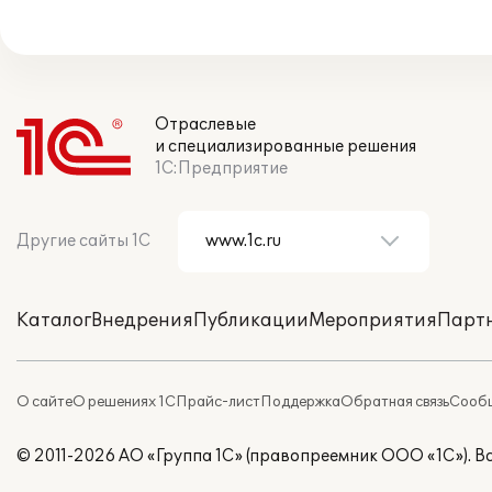
Отраслевые
и специализированные решения
1С:Предприятие
Другие сайты 1С
Каталог
Внедрения
Публикации
Мероприятия
Парт
О сайте
О решениях 1С
Прайс-лист
Поддержка
Обратная связь
Сообщ
© 2011-2026 АО «Группа 1С» (правопреемник ООО «1С»). 