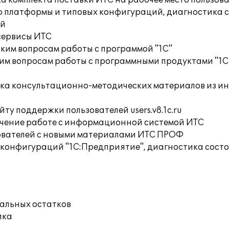
а комплекта поставки ИТС на рабочее место пользов
ю платформы и типовых конфигураций, диагностика 
ий
сервисы ИТС
ким вопросам работы с программой "1С"
им вопросам работы с программными продуктами "1С
орка консультационно-методических материалов из 
ту поддержки пользователей users.v8.1c.ru
учение работе с информационной системой ИТС
ователей с новыми материалами ИТС ПРОФ
 конфигураций "1С:Предприятие", диагностика сос
чальных остатков
ика