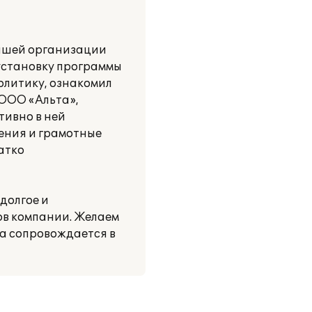
нашей организации
 установку программы
олитику, ознакомил
 ООО «Альта»,
тивно в ней
ения и грамотные
атко
долгое и
ов компании. Желаем
а сопровождается в