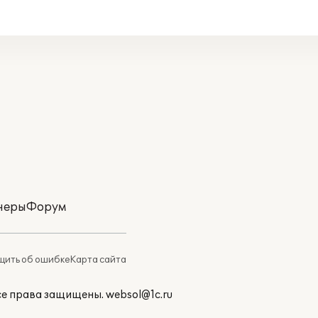
неры
Форум
ить об ошибке
Карта сайта
Все права защищены.
websol@1c.ru