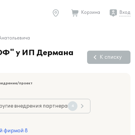
Корзина
Вход
Анатольевича
ОФ" у ИП Дермана
К списку
недрение/проект
ругие внедрения партнера
4
й фирмой 8