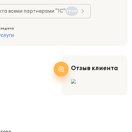
та всеми партнерами "1С"
29619
 задача
слуги
Отзыв клиента