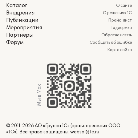
Каталог
О сайте
Внедрения
О решениях 1С
Публикации
Прайс-лист
Мероприятия
Поддержка
Партнеры
Обратная связь
Форум
Сообщить об ошибке
Карта сайта
Мы в Max
© 2011-2026 АО «Группа 1С» (правопреемник ООО
«1С»). Все права защищены.
websol@1c.ru