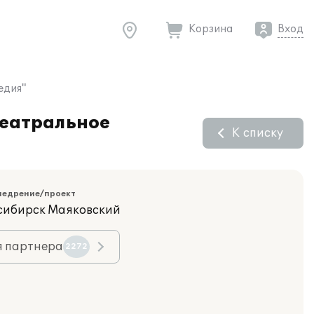
Корзина
Вход
едия"
Театральное
К списку
недрение/проект
осибирск Маяковский
я партнера
2272