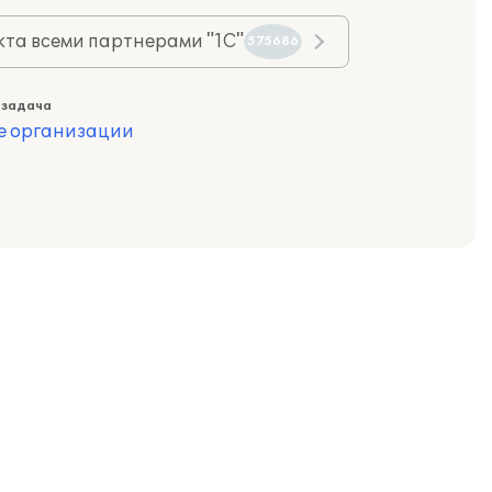
та всеми партнерами "1С"
575686
 задача
е организации