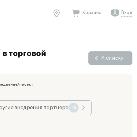
Корзина
Вход
 в торговой
К списку
недрение/проект
ругие внедрения партнера
42