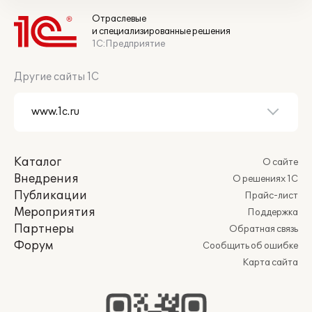
Отраслевые
и специализированные решения
1С:Предприятие
Другие сайты 1С
Каталог
О сайте
Внедрения
О решениях 1С
Публикации
Прайс-лист
Мероприятия
Поддержка
Партнеры
Обратная связь
Форум
Сообщить об ошибке
Карта сайта