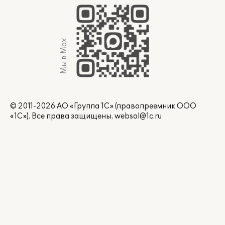
Мы в Max
© 2011-2026 АО «Группа 1С» (правопреемник ООО
«1С»). Все права защищены.
websol@1c.ru