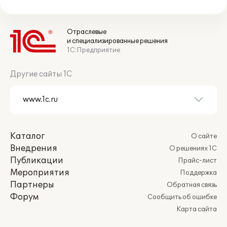
Отраслевые
и специализированные решения
1С:Предприятие
Другие сайты 1С
Каталог
О сайте
Внедрения
О решениях 1С
Публикации
Прайс-лист
Мероприятия
Поддержка
Партнеры
Обратная связь
Форум
Сообщить об ошибке
Карта сайта