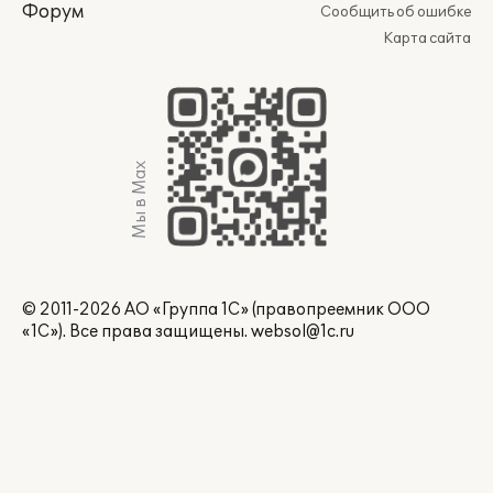
Форум
Сообщить об ошибке
Карта сайта
Мы в Max
© 2011-2026 АО «Группа 1С» (правопреемник ООО
«1С»). Все права защищены.
websol@1c.ru