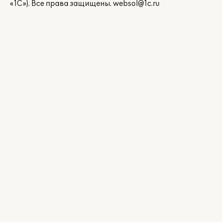
«1С»). Все права защищены.
websol@1c.ru