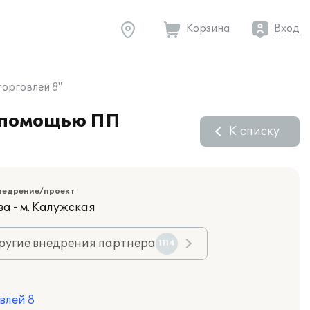
Корзина
Вход
орговлей 8"
с помощью ПП
К списку
недрение/проект
а - м. Калужская
ругие внедрения партнера
1114
влей 8