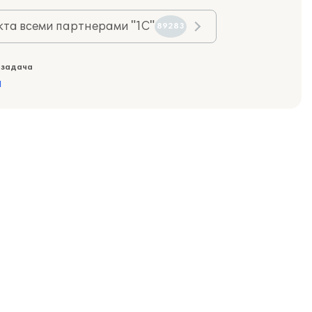
та всеми партнерами "1С"
89283
 задача
а