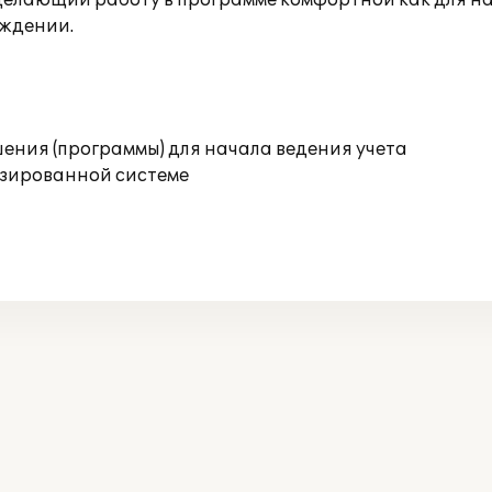
елающий работу в программе комфортной как для на
ождении.
ения (программы) для начала ведения учета
изированной системе