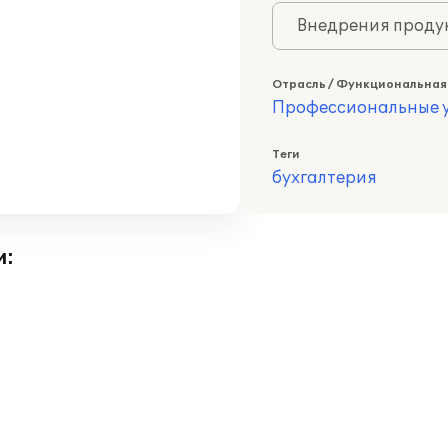
Внедрения продук
Отрасль / Функциональная
Профессиональные у
Теги
бухгалтерия
и: