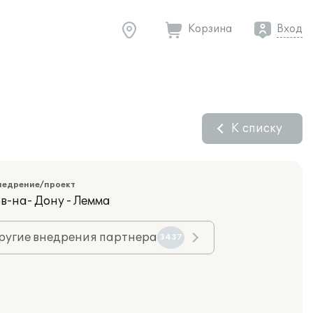
Корзина
Вход
К списку
недрение/проект
в-на- Дону - Лемма
ругие внедрения партнера
3437