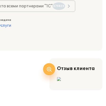
та всеми партнерами "1С"
575825
 задача
слуги
Отзыв клиента