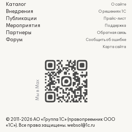
Каталог
О сайте
Внедрения
О решениях 1С
Публикации
Прайс-лист
Мероприятия
Поддержка
Партнеры
Обратная связь
Форум
Сообщить об ошибке
Карта сайта
Мы в Max
© 2011-2026 АО «Группа 1С» (правопреемник ООО
«1С»). Все права защищены.
websol@1c.ru