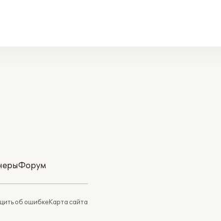
неры
Форум
ить об ошибке
Карта сайта