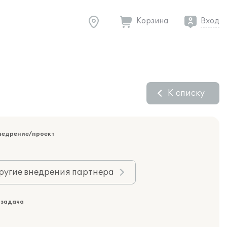
Корзина
Вход
К списку
недрение/проект
ругие внедрения партнера
 задача