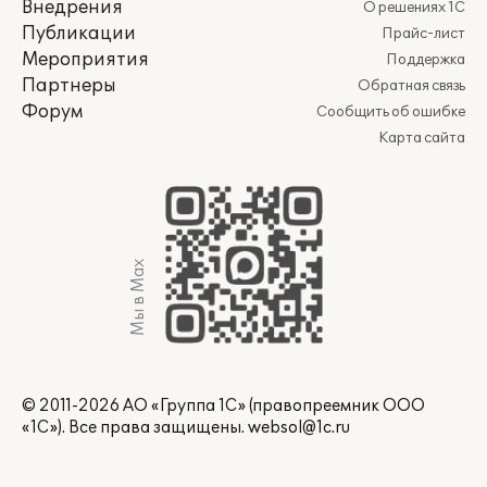
Внедрения
О решениях 1С
Публикации
Прайс-лист
Мероприятия
Поддержка
Партнеры
Обратная связь
Форум
Сообщить об ошибке
Карта сайта
Мы в Max
© 2011-2026 АО «Группа 1С» (правопреемник ООО
«1С»). Все права защищены.
websol@1c.ru