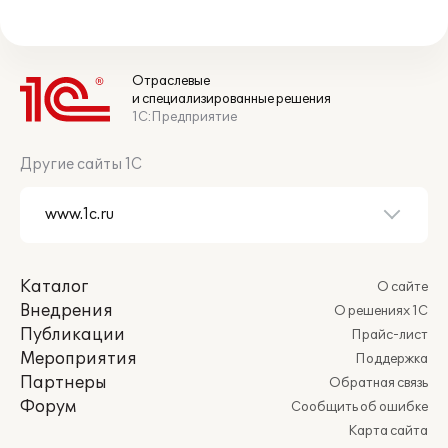
Отраслевые
и специализированные решения
1С:Предприятие
Другие сайты 1С
Каталог
О сайте
Внедрения
О решениях 1С
Публикации
Прайс-лист
Мероприятия
Поддержка
Партнеры
Обратная связь
Форум
Сообщить об ошибке
Карта сайта