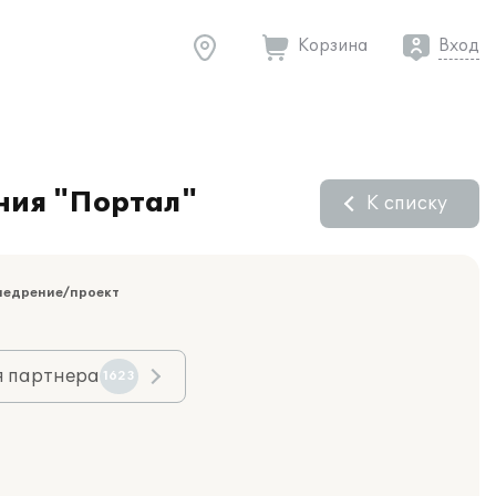
Корзина
Вход
ния "Портал"
К списку
недрение/проект
я партнера
1623