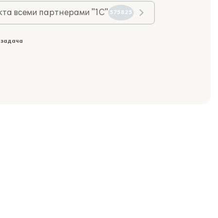
та всеми партнерами "1С"
575825
 задача