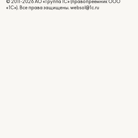
© 2011-2026 АО «Группа 1С» (правопреемник ООО
«1С»). Все права защищены.
websol@1c.ru