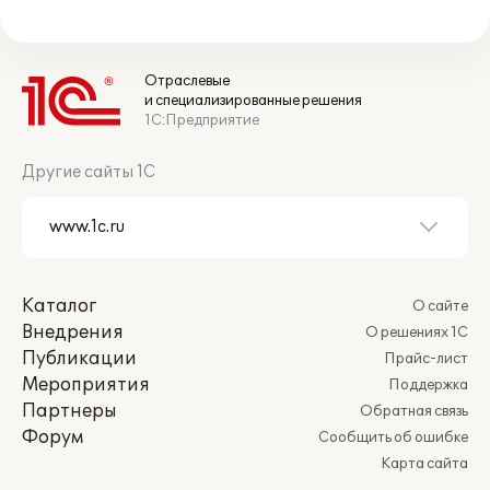
Отраслевые
и специализированные решения
1С:Предприятие
Другие сайты 1С
Каталог
О сайте
Внедрения
О решениях 1С
Публикации
Прайс-лист
Мероприятия
Поддержка
Партнеры
Обратная связь
Форум
Сообщить об ошибке
Карта сайта