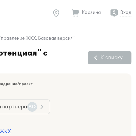
Корзина
Вход
Управление ЖКХ. Базовая версия"
отенциал" с
К списку
недрение/проект
я партнера
930
 ЖКХ