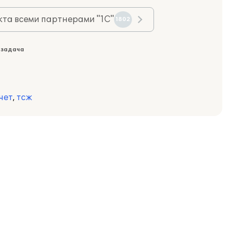
та всеми партнерами "1С"
1802
 задача
чет
,
тсж