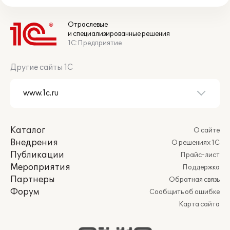
Отраслевые
и специализированные решения
1С:Предприятие
Другие сайты 1С
Каталог
О сайте
Внедрения
О решениях 1С
Публикации
Прайс-лист
Мероприятия
Поддержка
Партнеры
Обратная связь
Форум
Сообщить об ошибке
Карта сайта