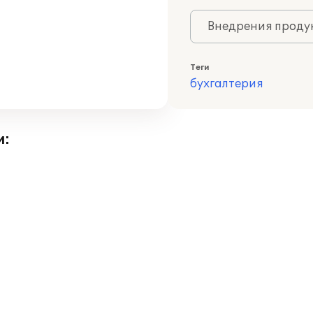
Внедрения продук
Теги
бухгалтерия
и: