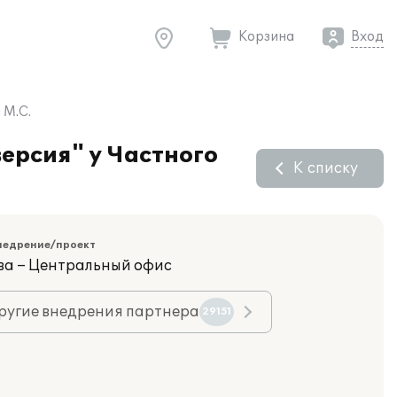
Корзина
Вход
 М.С.
ерсия" у Частного
К списку
недрение/проект
ва – Центральный офис
ругие внедрения партнера
29151