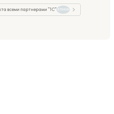
та всеми партнерами "1С"
575930