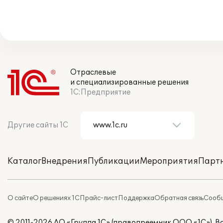
Отраслевые
и специализированные решения
1С:Предприятие
Другие сайты 1С
Каталог
Внедрения
Публикации
Мероприятия
Парт
О сайте
О решениях 1С
Прайс-лист
Поддержка
Обратная связь
Сообщ
© 2011-2026 АО «Группа 1С» (правопреемник ООО «1С»). 