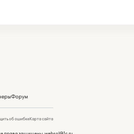
неры
Форум
ить об ошибке
Карта сайта
Все права защищены.
websol@1c.ru