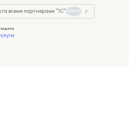
та всеми партнерами "1С"
575825
 задача
слуги