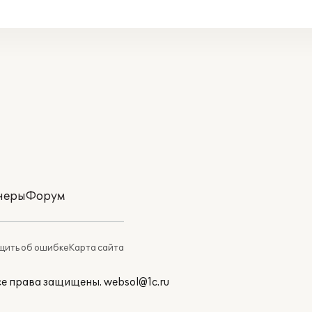
неры
Форум
ить об ошибке
Карта сайта
Все права защищены.
websol@1c.ru