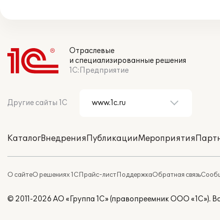
Отраслевые
и специализированные решения
1С:Предприятие
Другие сайты 1С
Каталог
Внедрения
Публикации
Мероприятия
Парт
О сайте
О решениях 1С
Прайс-лист
Поддержка
Обратная связь
Сообщ
© 2011-2026 АО «Группа 1С» (правопреемник ООО «1С»). 