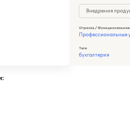
Внедрения продук
Отрасль / Функциональная
Профессиональные у
Теги
бухгалтерия
и: