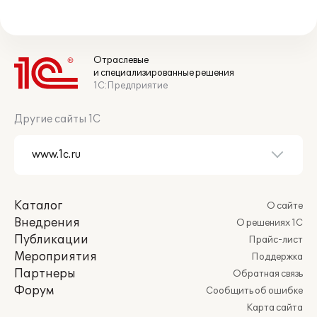
Отраслевые
и специализированные решения
1С:Предприятие
Другие сайты 1С
Каталог
О сайте
Внедрения
О решениях 1С
Публикации
Прайс-лист
Мероприятия
Поддержка
Партнеры
Обратная связь
Форум
Сообщить об ошибке
Карта сайта