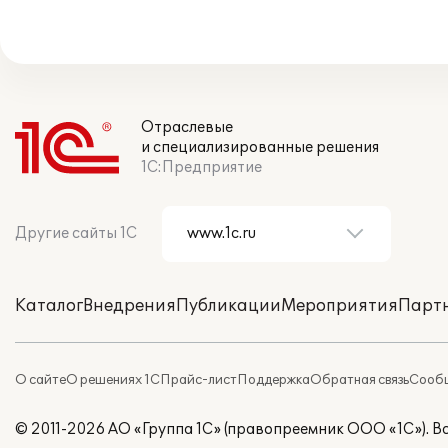
Отраслевые
и специализированные решения
1С:Предприятие
Другие сайты 1С
Каталог
Внедрения
Публикации
Мероприятия
Парт
О сайте
О решениях 1С
Прайс-лист
Поддержка
Обратная связь
Сообщ
© 2011-2026 АО «Группа 1С» (правопреемник ООО «1С»). 