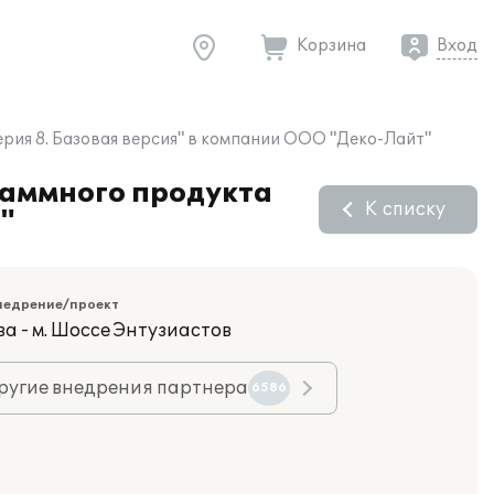
Корзина
Вход
ерия 8. Базовая версия" в компании ООО "Деко-Лайт"
раммного продукта
К списку
"
недрение/проект
а - м. Шоссе Энтузиастов
ругие внедрения партнера
6586