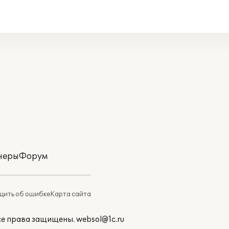
неры
Форум
ить об ошибке
Карта сайта
Все права защищены.
websol@1c.ru