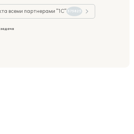
та всеми партнерами "1С"
575825
 задача